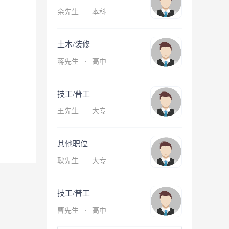
余先生
·
本科
土木/装修
蒋先生
·
高中
技工/普工
王先生
·
大专
其他职位
耿先生
·
大专
技工/普工
曹先生
·
高中